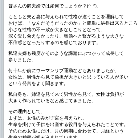
皆さんの御夫婦では如何でしょうか？(^_^)。
もともと夫と妻に与えられて性格が違うことを理解して
おけば、「なんだそうだったのか」と簡単に納得出来るところ
小さな性格の不一致が大きなしこりとなって、
深く愛し合えなかったり、離婚へと繋がるような大きな
不信感となったりするのを感じております。
私達夫婦も幾度かそのような課題にぶつかって成長して
参りました。
何十年か前にウーマンリブ運動などもありましたが、
女性は、男性から見て負担が大きいと思っている人が多い
という発言をよく聞きます。
私自身も、姉達を見て来て男性から見て、女性は負担が
大きく作られているなと感じてきました。
その理由として、
まずは、女性のみが子宮を与えられ、
生命を掛けて子供を出産する役目を与えられたことです。
そのため女性にだけ、月の周期に合わせて、月経という
生命の神秘が組み込まれています。