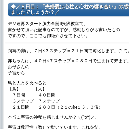
◆／８日目：「夫婦愛は心柱と心柱の響き合い」の感
ましたでしょうか？／
デジ速再スタート脳力全開II実践教室で、
書かせて頂いた記事なのですが、感動しながら書いたもの
ですので、ここでも御紹介させて下さい。
鶏鳩の卵は、７日×３ステップ＝２１日間で孵化します。(^_^)
赤ちゃんは、４０日×７ステップ＝２８０日で生まれて来ます
お母さんの
子宮から
鳥と人とを比べると
【鳥】 【人】
７日間 ４０日間
３ステップ ７ステップ
２１日間 ２８０日（２１の約１３．３倍）
本当に宇宙の神秘を感じませんか？＼(^o^)／。
宇宙は数理性（数）で動いています。これを父。