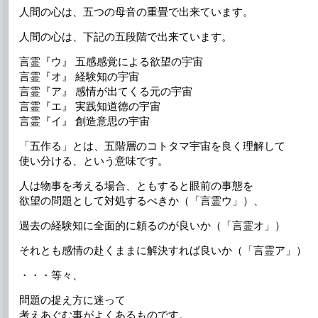
人間の心は、五つの母音の重畳で出来ています。
人間の心は、下記の五段階で出来ています。
言霊『ウ』 五感感覚による欲望の宇宙
言霊『オ』 経験知の宇宙
言霊『ア』 感情が出てくる元の宇宙
言霊『エ』 実践知道徳の宇宙
言霊『イ』 創造意思の宇宙
「五作る」とは、五階層のコトタマ宇宙を良く理解して
使い分ける、という意味です。
人は物事を考える場合、ともすると眼前の事態を
欲望の問題として対処するべきか（「言霊ウ」）、
過去の経験知に全面的に頼るのが良いか（「言霊オ」）
それとも感情の赴くままに解決すれば良いか（「言霊ア」）
・・・等々、
問題の捉え方に迷って
考えあぐむ事がよくあるものです。