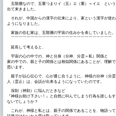
五階層なので、五重つまりイ（五）エ（重）＝イエ という
出て来きました。
それが、中国からの漢字の伝来により、家という漢字が使わ
ようになりました。
家族の住む家は、五階層の宇宙の住みかを表していました。
￣￣￣￣￣￣￣￣￣￣￣￣￣￣￣￣￣￣￣￣￣￣￣￣￣￣
延長して考えると、
宇宙の心の中での、神と分身（分神、分霊＝私）関係と
家の中での、親と子の関係とは相似関係にあることが、理解で
思います。
親子が以心伝心で、心が通じ合うように、神様の分神（分霊
人（霊止）は、会話が出来るようになっていたのです。
深刻（神刻）に悩んだときなど
『神様お助け下さい！』と自然に叫んでしまう行為を誰しもす
ないでしょうか？
これが、神様と私とは、親子の関係であることを、物語って
証拠ではないかと受け取っています。