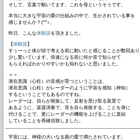
そして、言葉で動いてます。これを母というそうです。
本当に大きな宇宙の愛の仕組みの中で、生かされている事を
感じませんか？(^^♪。
昨日、こんな
体験談
を頂きました。
【
体験談
】
すぅーっと体が頭で考える前に動いたと感じることが数回あり
少し驚いています。倍速になる前に何か音で知らせて
もらえればわかりやすいかも知れないと思いました。
＝＞
潜在意識（心柱）の音感が育つということは、
潜在意識（心柱）がレーダーのように宇宙を感知（神知）
するということでもあるのですね。
レーダーは、自らが発振して、反射を受け取る装置で
あるように、楽器演奏で、音を自ら発振する、ことを身に
付けることで、更にレーダーの機能を上げることに直結
していることを再確信致しました。
宇宙には、神様の大いなる親の愛で満たされています。