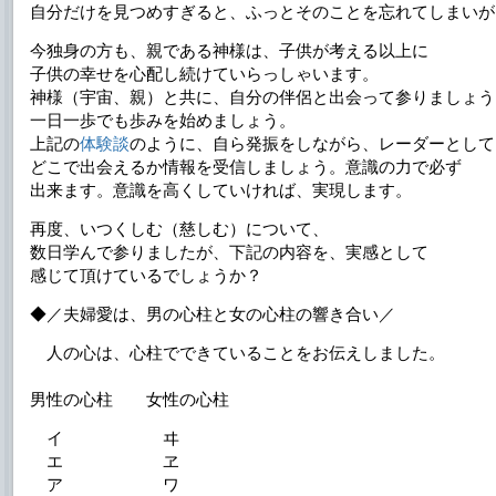
自分だけを見つめすぎると、ふっとそのことを忘れてしまいが
今独身の方も、親である神様は、子供が考える以上に
子供の幸せを心配し続けていらっしゃいます。
神様（宇宙、親）と共に、自分の伴侶と出会って参りましょう
一日一歩でも歩みを始めましょう。
上記の
体験談
のように、自ら発振をしながら、レーダーとして
どこで出会えるか情報を受信しましょう。意識の力で必ず
出来ます。意識を高くしていければ、実現します。
再度、いつくしむ（慈しむ）について、
数日学んで参りましたが、下記の内容を、実感として
感じて頂けているでしょうか？
◆／夫婦愛は、男の心柱と女の心柱の響き合い／
人の心は、心柱でできていることをお伝えしました。
男性の心柱 女性の心柱
イ ヰ
エ ヱ
ア ワ