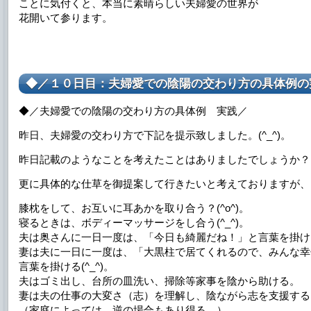
ことに気付くと、本当に素晴らしい夫婦愛の世界が
花開いて参ります。
◆／１０日目：夫婦愛での陰陽の交わり方の具体例の
◆／夫婦愛での陰陽の交わり方の具体例 実践／
昨日、夫婦愛の交わり方で下記を提示致しました。(^_^)。
昨日記載のようなことを考えたことはありましたでしょうか？
更に具体的な仕草を御提案して行きたいと考えておりますが、
膝枕をして、お互いに耳あかを取り合う？(^o^)。
寝るときは、ボディーマッサージをし合う(^_^)。
夫は奥さんに一日一度は、「今日も綺麗だね！」と言葉を掛ける(
妻は夫に一日に一度は、「大黒柱で居てくれるので、みんな幸
言葉を掛ける(^_^)。
夫はゴミ出し、台所の皿洗い、掃除等家事を陰から助ける。
妻は夫の仕事の大変さ（志）を理解し、陰ながら志を支援する
（家庭によっては、逆の場合もあり得る。）