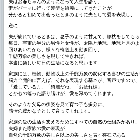
夫はお爺ちゃんのようになって人生を語り、
妻がパーマに行って髪型を綺麗にしてきたことが
分かると初めて出会ったときのように夫として愛を表現し、
逆に、
夫が疲れているときは、息子のように甘えて、膝枕をしてもら
毎日、宇宙の半分の男性と女性が、太陽と地球、地球と月のよ
回りあいながら、様々な軌道上を動き回り、
千態万象の美しさを現して生きれば、
本当に楽しい毎日の生活になると思います。
家族には、植物、動物以上の千態万象の変化する喜びの生活が
脳力全開的に言えば、それを表現する基本が、音声ですので、
「愛しているよ」「綺麗だね」「お疲れ様」
とか心の篭った語り賭けが、愛を深めてくれます。
そのような父母の後姿を見て育つ子も多分に、
感情の豊かな子として育ってくれます。
家族の愛の生活を支えるためにすべての自然の仕組みがあり、
夫婦また家族の愛の表現が、
自然の千態万象の美しさ以上の美しさを表す存在である