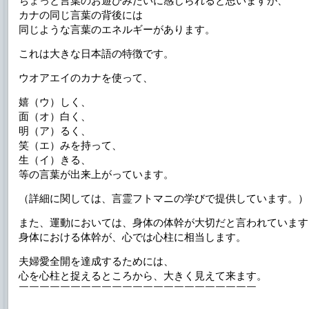
ちょっと言葉のお遊びみたいに感じられると思いますが、
カナの同じ言葉の背後には
同じような言葉のエネルギーがあります。
これは大きな日本語の特徴です。
ウオアエイのカナを使って、
嬉（ウ）しく、
面（オ）白く、
明（ア）るく、
笑（エ）みを持って、
生（イ）きる、
等の言葉が出来上がっています。
（詳細に関しては、言霊フトマニの学びで提供しています。）
また、運動においては、身体の体幹が大切だと言われています
身体における体幹が、心では心柱に相当します。
夫婦愛全開を達成するためには、
心を心柱と捉えるところから、大きく見えて来ます。
￣￣￣￣￣￣￣￣￣￣￣￣￣￣￣￣￣￣￣￣￣￣￣