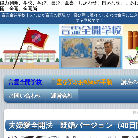
能力開発、学校、学び、喜び、全喜、しあわせ、四あわせ、しあ
開、全開、全開脳
言霊全開学校｜あなたが言霊の原理で「喜び満ち溢れてしあわせ全開に生き
する学校です！
言霊全開学校
言霊を学ぶお勧めの手順
講座の
お問い合わせ
運営会社
既
夫婦愛全開法
既婚バージョン（40日