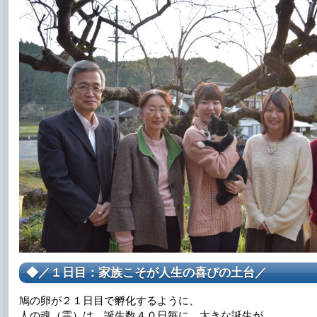
◆／１日目：家族こそが人生の喜びの土台／
鳩の卵が２１日目で孵化するように、
人の魂（霊）は、誕生数４０日毎に、大きな誕生が