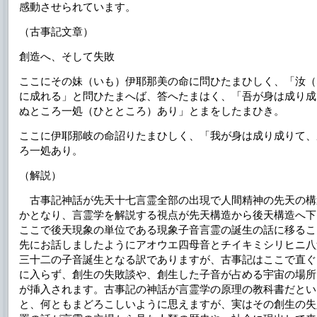
感動させられています。
（古事記文章）
創造へ、そして失敗
ここにその妹（いも）伊耶那美の命に問ひたまひしく、「汝（
に成れる」と問ひたまへば、答へたまはく、「吾が身は成り成
ぬところ一処（ひとところ）あり」とまをしたまひき。
ここに伊耶那岐の命詔りたまひしく、「我が身は成り成りて、
ろ一処あり。
（解説）
古事記神話が先天十七言霊全部の出現で人間精神の先天の構
かとなり、言霊学を解説する視点が先天構造から後天構造へ下
ここで後天現象の単位である現象子音言霊の誕生の話に移るこ
先にお話しましたようにアオウエ四母音とチイキミシリヒニ八
三十二の子音誕生となる訳でありますが、古事記はここで直ぐ
に入らず、創生の失敗談や、創生した子音が占める宇宙の場所
が挿入されます。古事記の神話が言霊学の原理の教科書だとい
と、何ともまどろこしいように思えますが、実はその創生の失