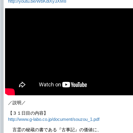
http://youtu.be/WbKdlXy3XM8
／説明／
【３１日目の内容】
http://www.g-labo.co.jp/document/souzou_1.pdf
言霊の秘蔵の書である『古事記』の価値に、