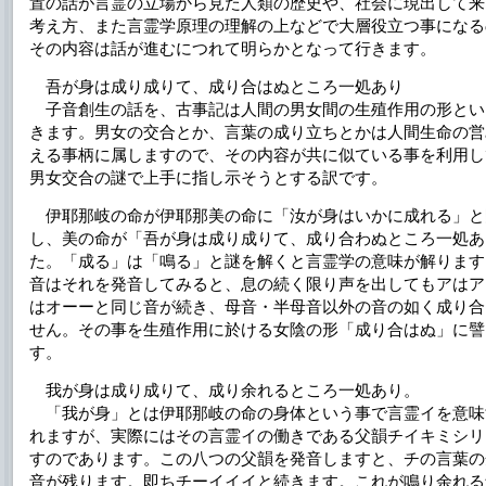
置の話が言霊の立場から見た人類の歴史や、社会に現出して来
考え方、また言霊学原理の理解の上などで大層役立つ事になる
その内容は話が進むにつれて明らかとなって行きます。
吾が身は成り成りて、成り合はぬところ一処あり
子音創生の話を、古事記は人間の男女間の生殖作用の形とい
きます。男女の交合とか、言葉の成り立ちとかは人間生命の営
える事柄に属しますので、その内容が共に似ている事を利用し
男女交合の謎で上手に指し示そうとする訳です。
伊耶那岐の命が伊耶那美の命に「汝が身はいかに成れる」と
し、美の命が「吾が身は成り成りて、成り合わぬところ一処あ
た。「成る」は「鳴る」と謎を解くと言霊学の意味が解ります
音はそれを発音してみると、息の続く限り声を出してもアはア
はオーーと同じ音が続き、母音・半母音以外の音の如く成り合
せん。その事を生殖作用に於ける女陰の形「成り合はぬ」に譬
す。
我が身は成り成りて、成り余れるところ一処あり。
「我が身」とは伊耶那岐の命の身体という事で言霊イを意味
れますが、実際にはその言霊イの働きである父韻チイキミシリ
すのであります。この八つの父韻を発音しますと、チの言葉の
音が残ります。即ちチーイイイと続きます。これが鳴り余れる