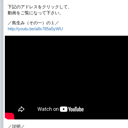
下記のアドレスをクリックして、
動画をご覧になって下さい。
／島生み（その一）の１／
http://youtu.be/a8s785a5yWU
／説明／