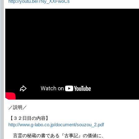
http://youtu.be/7Ny_XXFwoCs
／説明／
【３２日目の内容】
http://www.g-labo.co.jp/document/souzou_2.pdf
言霊の秘蔵の書である『古事記』の価値に、