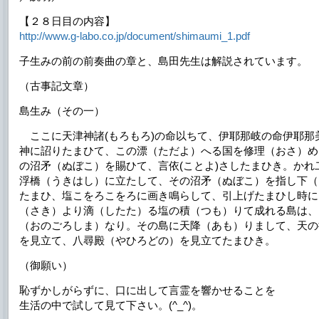
【２８日目の内容】
http://www.g-labo.co.jp/document/shimaumi_1.pdf
子生みの前の前奏曲の章と、島田先生は解説されています。
（古事記文章）
島生み（その一）
ここに天津神諸(もろもろ)の命以ちて、伊耶那岐の命伊耶那
神に詔りたまひて、この漂（ただよ）へる国を修理（おさ）め
の沼矛（ぬぼこ）を賜ひて、言依(ことよ)さしたまひき。かれ
浮橋（うきはし）に立たして、その沼矛（ぬぼこ）を指し下（
たまひ、塩こをろこをろに画き鳴らして、引上げたまひし時に
（さき）より滴（したた）る塩の積（つも）りて成れる島は、
（おのごろしま）なり。その島に天降（あも）りまして、天の御
を見立て、八尋殿（やひろどの）を見立てたまひき。
（御願い）
恥ずかしがらずに、口に出して言霊を響かせることを
生活の中で試して見て下さい。(^_^)。