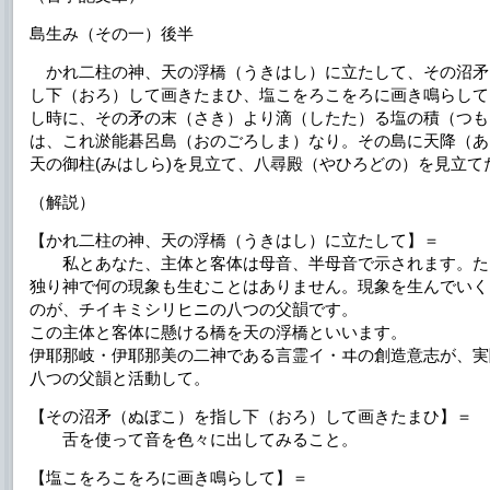
島生み（その一）後半
かれ二柱の神、天の浮橋（うきはし）に立たして、その沼矛
し下（おろ）して画きたまひ、塩こをろこをろに画き鳴らして
し時に、その矛の末（さき）より滴（したた）る塩の積（つも
は、これ淤能碁呂島（おのごろしま）なり。その島に天降（あ
天の御柱(みはしら)を見立て、八尋殿（やひろどの）を見立て
（解説）
【かれ二柱の神、天の浮橋（うきはし）に立たして】＝
私とあなた、主体と客体は母音、半母音で示されます。た
独り神で何の現象も生むことはありません。現象を生んでいく
のが、チイキミシリヒニの八つの父韻です。
この主体と客体に懸ける橋を天の浮橋といいます。
伊耶那岐・伊耶那美の二神である言霊イ・ヰの創造意志が、実
八つの父韻と活動して。
【その沼矛（ぬぼこ）を指し下（おろ）して画きたまひ】＝
舌を使って音を色々に出してみること。
【塩こをろこをろに画き鳴らして】＝