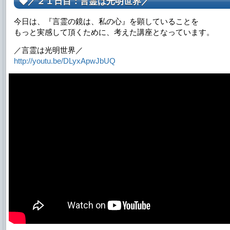
◆／２１日目：言霊は光明世界／
今日は、『言霊の鏡は、私の心』を顕していることを
もっと実感して頂くために、考えた講座となっています。
／言霊は光明世界／
http://youtu.be/DLyxApwJbUQ