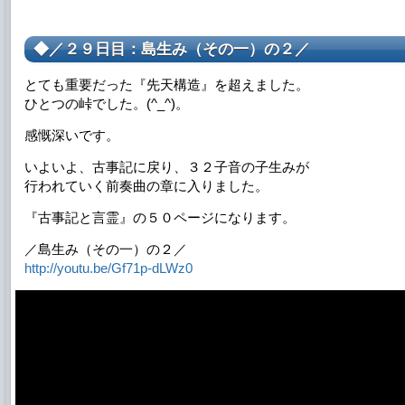
◆／２９日目：島生み（その一）の２／
とても重要だった『先天構造』を超えました。
ひとつの峠でした。(^_^)。
感慨深いです。
いよいよ、古事記に戻り、３２子音の子生みが
行われていく前奏曲の章に入りました。
『古事記と言霊』の５０ページになります。
／島生み（その一）の２／
http://youtu.be/Gf71p-dLWz0