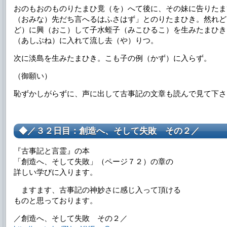
おのもおのものりたまひ竟（を）へて後に、その妹に告りたま
（おみな）先だち言へるはふさはず」とのりたまひき。然れど
ど）に興（おこ）して子水蛭子（みこひるこ）を生みたまひき
（あしぶね）に入れて流し去（や）りつ。
次に淡島を生みたまひき。こも子の例（かず）に入らず。
（御願い）
恥ずかしがらずに、声に出して古事記の文章も読んで見て下さい。
◆／３２日目：創造へ、そして失敗 その２／
『古事記と言霊』の本
「創造へ、そして失敗」（ページ７２）の章の
詳しい学びに入ります。
ますます、古事記の神妙さに感じ入って頂ける
ものと思っております。
／創造へ、そして失敗 その２／