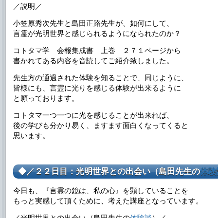
／説明／
小笠原秀次先生と島田正路先生が、如何にして、
言霊が光明世界と感じられるようになられたのか？
コトタマ学 会報集成書 上巻 ２７１ページから
書かれてある内容を音読してご紹介致しました。
先生方の通過された体験を知ることで、同じように、
皆様にも、言霊に光りを感じる体験が出来るように
と願っております。
コトタマ一つ一つに光を感じることが出来れば、
後の学びも分かり易く、ますます面白くなってくると
思います。
◆／２２日目：光明世界との出会い（島田先生の
体験
今日も、『言霊の鏡は、私の心』を顕していることを
もっと実感して頂くために、考えた講座となっています。
／光明世界との出会い（島田先生の
体験談
）／