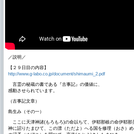
／説明／
【２９日目の内容】
http://www.g-labo.co.jp/document/shimaumi_2.pdf
言霊の秘蔵の書である『古事記』の価値に、
感動させられています。
（古事記文章）
島生み（その一）
ここに天津神諸(もろもろ)の命以ちて、伊耶那岐の命伊耶那
神に詔りたまひて、この漂（ただよ）へる国を修理（おさ）め