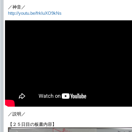
／神音／
http://youtu.be/frkIuXO9kNs
／説明／
【２５日目の板書内容】