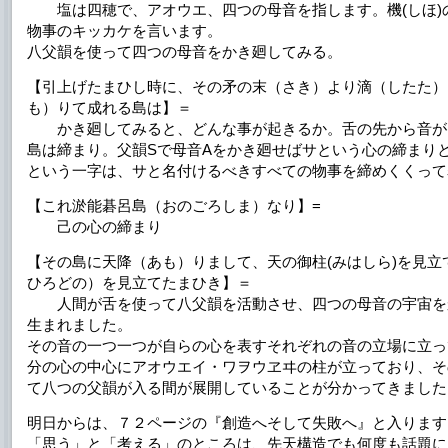
塩は四穂で、アオウエ、四つの母音を指します。機(しほ)
物事のキッカケを言います。
八父韻を使って四つの母音をかき廻してみる。
【引上げたまひし時に、その矛の末（さき）より滴（したた）
も）りて成れる島は】＝
かき廻してみると、どんな事が起きるか。舌の先から音が
島は締まり。父韻Sで母音Aをかき廻せばサという心の締まり
という一字は、サと名付けるべきすべての物事を締めくくって
【これ淤能碁呂島（おのごろしま）なり】=
己の心の締まり
【その島に天降（あも）りまして、天の御柱(みはしら)を見立
ひろどの）を見立てたまひき】＝
人間が舌を使って八父韻を活動させ、四つの母音の宇宙を
生まれました。
その音の一つ一つが自らの心を表すそれぞれの音の立場に立っ
分の心の中心にアオウエイ・ワヲウヱヰの柱が立っており、そ
て八つの父韻が入る間が展開していることが分かってきました
明日からは、７２ページの『創造へそして失敗へ』と入ります
「思う」と「考える」のところは、先天構造でも何度も話題に