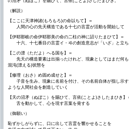
の沼矛（ぬぼこ）を賜ひて、言依(ことよ)さしたまひき。
（解説）
【ここに天津神諸(もろもろ)の命以ちて】＝
人間の心の先天構造である十七の言霊が活動を開始して
【伊耶那岐の命伊耶那美の命の二柱の神に詔りたまひて】＝
十六、十七番目の言霊イ・ヰの創造意志が「いざ」と立ち
【この漂（ただよ）へる国を】＝
先天の構造要素は出揃ったけれど、現象としてはまだ何も
混沌(漂える)状態を
【修理（おさ）め固め成せと】＝
子音を生み、現象に名前を付け、その名前自体が指し示す
ような人間社会を創造していく
【天の沼矛（ぬぼこ）を賜ひて、言依(ことよ)さしたまひき】
舌を動かして、心を現す言葉を発する
（御願い）
恥ずかしがらずに、口に出して言霊を響かせることを