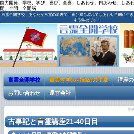
能力開発、学校、学び、喜び、全喜、しあわせ、四あわせ、しあ
開、全開、全開脳
言霊全開学校｜あなたが言霊の原理で「喜び満ち溢れてしあわせ全開に生き
する学校です！
言霊全開学校
言霊を学ぶお勧めの手順
講座の
お問い合わせ
運営会社
古事
古事記と言霊講座21-40日目