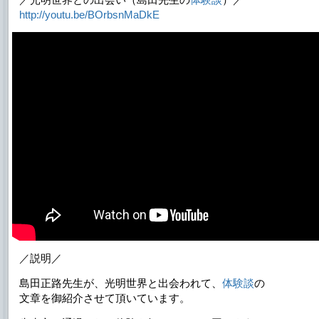
http://youtu.be/BOrbsnMaDkE
／説明／
島田正路先生が、光明世界と出会われて、
体験談
の
文章を御紹介させて頂いています。