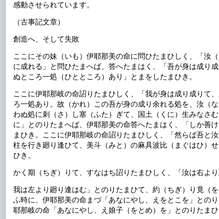
感動させられています。
（古事記文章）
創造へ、そして失敗
ここにその妹（いも）伊耶那美の命に問ひたまひしく、「汝（
に成れる」と問ひたまへば、答へたまはく、「吾が身は成り成
ぬところ一処（ひとところ）あり」とまをしたまひき。
ここに伊耶那岐の命詔りたまひしく、「我が身は成り成りて、
ろ一処あり。故（かれ）この吾が身の成り余れる処を、汝（な
わぬ処に刺（さ）し塞（ふた）ぎて、国土（くに）生みなさむ
に」とのりたまへば、伊耶那美の命答へたまはく、「しか善け
まひき。ここに伊耶那岐の命詔りたまひしく、「然らば吾と汝
柱を行き廻り逢ひて、美斗（みと）の麻具波比（まぐはひ）せ
ひき。
かく期（ちぎ）りて、すなはち詔りたまひしく、「汝は右より
我は左より廻り逢はむ」とのりたまひて、約（ちぎ）り竟（を
ふ時に、伊耶那美の命まづ「あなにやし、えをとこを」とのり
耶那岐の命「あなにやし、え娘子（をとめ）を」とのりたまひ