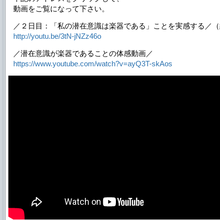
動画をご覧になって下さい。
／２日目：「私の潜在意識は楽器である」ことを実感する／（
http://youtu.be/3tN-jNZz46o
／潜在意識が楽器であることの体感動画／
https://www.youtube.com/watch?v=ayQ3T-skAos