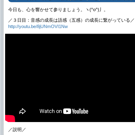
今日も、心を響かせて参りましょう。ヽ(^o^)丿。
／３日目：音感の成長は語感（五感）の成長に繋がっている／
http://youtu.be/8jUNmOVI1Nw
／説明／