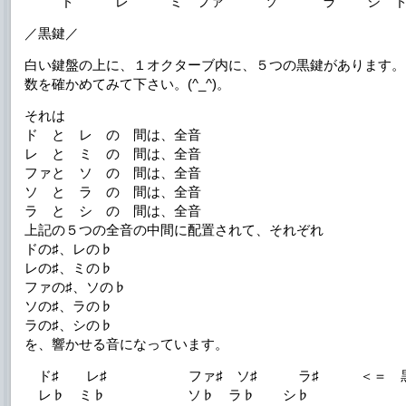
ド レ ミ ファ ソ ラ シ 
／黒鍵／
白い鍵盤の上に、１オクターブ内に、５つの黒鍵があります。
数を確かめてみて下さい。(^_^)。
それは
ド と レ の 間は、全音
レ と ミ の 間は、全音
ファと ソ の 間は、全音
ソ と ラ の 間は、全音
ラ と シ の 間は、全音
上記の５つの全音の中間に配置されて、それぞれ
ドの♯、レの♭
レの♯、ミの♭
ファの♯、ソの♭
ソの♯、ラの♭
ラの♯、シの♭
を、響かせる音になっています。
ド♯ レ♯ ファ♯ ソ♯ ラ♯ ＜＝ 黒
レ♭ ミ♭ ソ♭ ラ♭ シ♭