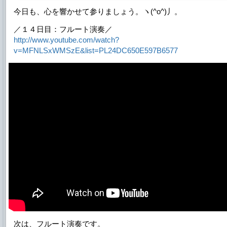
今日も、心を響かせて参りましょう。ヽ(^o^)丿。
／１４日目：フルート演奏／
http://www.youtube.com/watch?
v=MFNLSxWMSzE&list=PL24DC650E597B6577
次は、フルート演奏です。