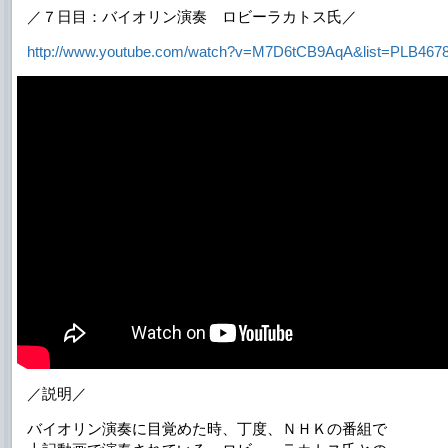
／７日目：バイオリン演奏 ロビーラカトス氏／
http://www.youtube.com/watch?v=M7D6tCB9AqA&list=PLB46
／説明／
バイオリン演奏に目覚めた時、丁度、ＮＨＫの番組で