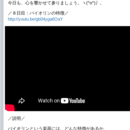
今日も、心を響かせて参りましょう。ヽ(^o^)丿。
／８日目：バイオリンの特徴／
http://youtu.be/gb04yga6OaY
／説明／
バイオリンという楽器には、どんな特徴があるか、