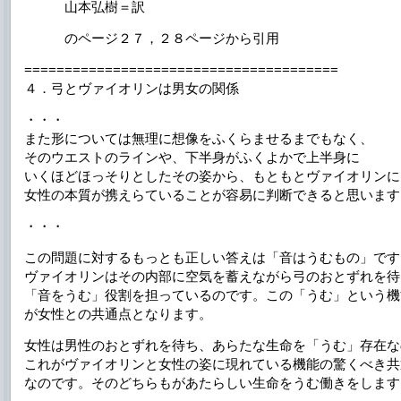
山本弘樹＝訳
のページ２７，２８ページから引用
=======================================
４．弓とヴァイオリンは男女の関係
・・・
また形については無理に想像をふくらませるまでもなく、
そのウエストのラインや、下半身がふくよかで上半身に
いくほどほっそりとしたその姿から、もともとヴァイオリンに
女性の本質が携えらていることが容易に判断できると思います
・・・
この問題に対するもっとも正しい答えは「音はうむもの」です
ヴァイオリンはその内部に空気を蓄えながら弓のおとずれを待
「音をうむ」役割を担っているのです。この「うむ」という機
が女性との共通点となります。
女性は男性のおとずれを待ち、あらたな生命を「うむ」存在な
これがヴァイオリンと女性の姿に現れている機能の驚くべき共
なのです。そのどちらもがあたらしい生命をうむ働きをします