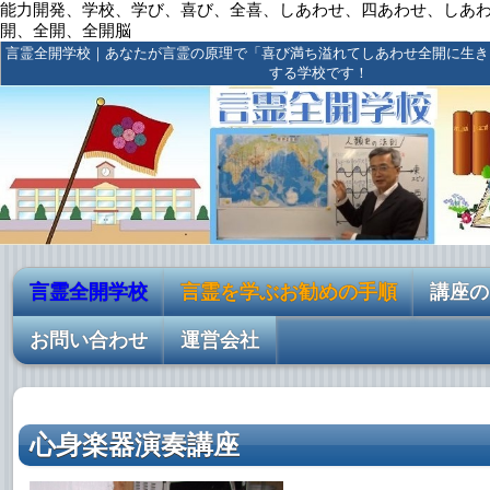
能力開発、学校、学び、喜び、全喜、しあわせ、四あわせ、しあ
開、全開、全開脳
言霊全開学校｜あなたが言霊の原理で「喜び満ち溢れてしあわせ全開に生き
する学校です！
言霊全開学校
言霊を学ぶお勧めの手順
講座の
お問い合わせ
運営会社
心身楽器演奏講座