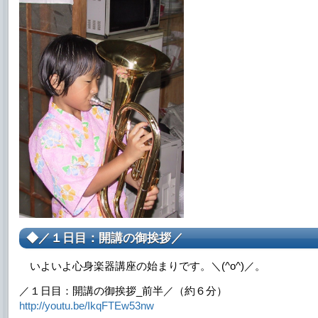
◆／１日目：開講の御挨拶／
いよいよ心身楽器講座の始まりです。＼(^o^)／。
／１日目：開講の御挨拶_前半／（約６分）
http://youtu.be/IkqFTEw53nw