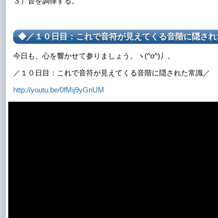
３）音を調律する。
◆／１０日目：これで音符が見えてくる音階に隠され
今日も、心を響かせて参りましょう。ヽ(^o^)丿。
／１０日目：これで音符が見えてくる音階に隠された常識／
http://youtu.be/0fMij9yGnUM