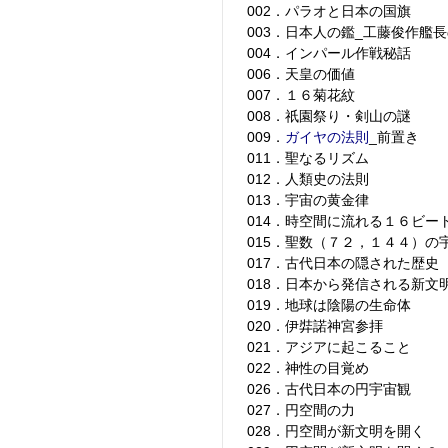
002．パラオと日本の国旗
003．日本人の鑑_工藤俊作艦
004．インパール作戦秘話
006．天皇の価値
007．１６菊花紋
008．祇園祭り・剣山の謎
009．
ガイヤの法則
_前置き
011．聖なるリズム
012．人類史の法則
013．宇宙の黄金律
014．時空間に流れる１６ビー
015．聖数（７２，１４４）の
017．古代日本の隠された歴史
018．日本から発信される新文
019．地球は陰陽の生命体
020．伊弉諾神宮参拝
021．アジアに起こること
022．神性の目覚め
026．古代日本の円宇宙観
027．円空間の力
028．円空間が新文明を開く