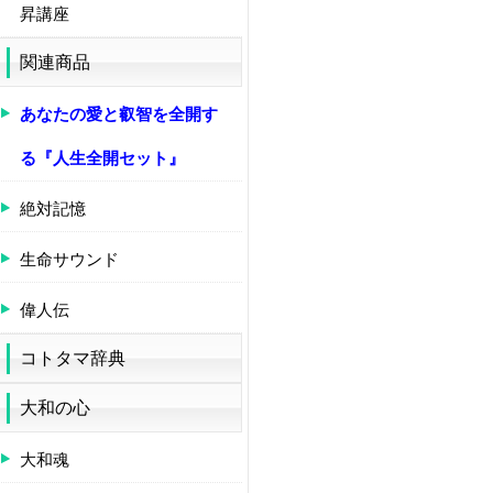
昇講座
関連商品
あなたの愛と叡智を全開す
る『人生全開セット』
絶対記憶
生命サウンド
偉人伝
コトタマ辞典
大和の心
大和魂