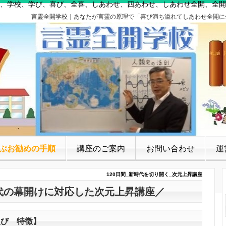
、学校、学び、喜び、全喜、しあわせ、四あわせ、しあわせ全開、全開
言霊全開学校｜あなたが言霊の原理で「喜び満ち溢れてしあわせ全開に
ぶお勧めの手順
講座のご案内
お問い合わせ
運
120日間_新時代を切り開く_次元上昇講座
時代の幕開けに対応した次元上昇講座／
及び 特徴】