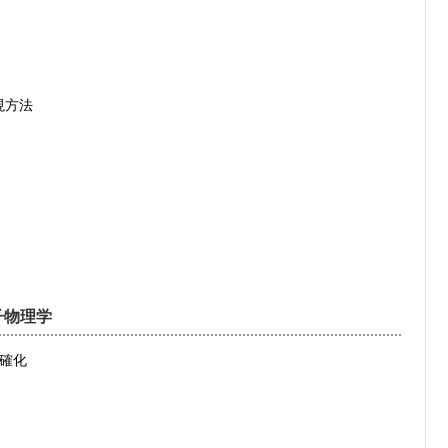
現方法
子物理学
明確化