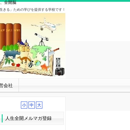
、全開脳
生きる」ための学びを提供する学校です！
営会社
小
中
大
人生全開メルマガ登録