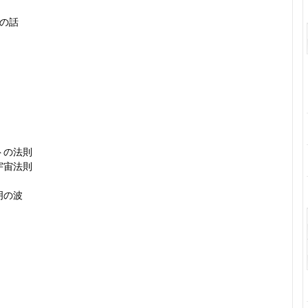
長の話
トの法則
宇宙法則
明の波