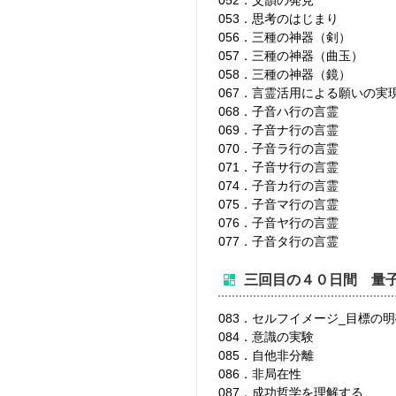
053．思考のはじまり
056．三種の神器（剣）
057．三種の神器（曲玉）
058．三種の神器（鏡）
067．言霊活用による願いの実
068．子音ハ行の言霊
069．子音ナ行の言霊
070．子音ラ行の言霊
071．子音サ行の言霊
074．子音カ行の言霊
075．子音マ行の言霊
076．子音ヤ行の言霊
077．子音タ行の言霊
三回目の４０日間 量
083．セルフイメージ_目標の
084．意識の実験
085．自他非分離
086．非局在性
087．成功哲学を理解する