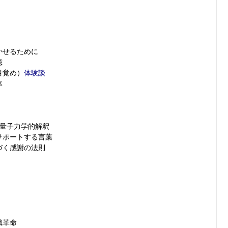
かせるために
億
目覚め）
体験談
体
_量子力学的解釈
サポートする言葉
づく感謝の法則
識革命