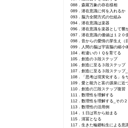
088．森羅万象の存在様相
089．潜在意識に何を入れるか
093．脳力全開方式の仕組み
094．潜在意識は楽器
096．潜在意識を楽器として響
097．潜在意識の価値は１２０
098．音からの愛情の芽生え（
099．人間の脳は宇宙脳の縮小
104．桁違いのＩＱを育てる
105．創造の３段ステップ
106．創造に至る３段ステップ
107．創造に至る３段ステップ
108．「思考は現実化する」を
109．愛と能力と富の源泉に近
110．創造の三段ステップ復習
111．数理性を理解する
112．数理性を理解する_その２
113．数理性の活用例
114．１日は宵から始まる
115．清冨となる
117．生きた輪廻転生による意