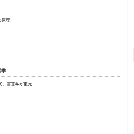
の原理）
霊学
経て、言霊学が復元