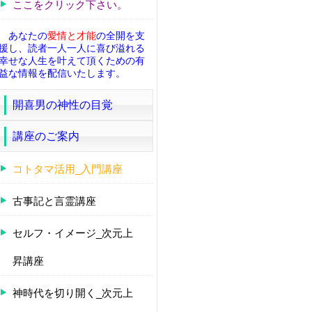
ここをクリック下さい。
あなたの
愛情と才能
の全開を支
援し、読者一人一人に喜び溢れる
幸せな人生を叶えて頂くための有
益な情報を配信いたします。
開喜男の神性の目覚
講座のご案内
コトタマ活用_入門講座
古事記と言霊講座
セルフ・イメージ_次元上
昇講座
神時代を切り開く_次元上