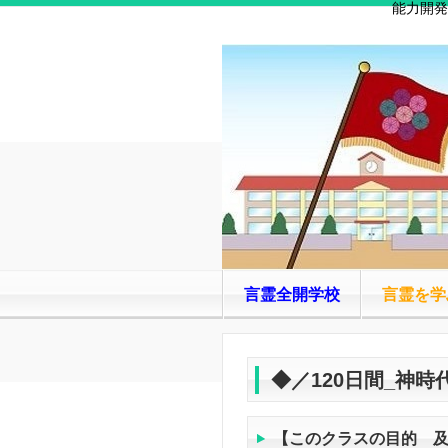
能力開発
言霊全開学校
言霊を学
◆／120日間_神
【このクラスの目的 