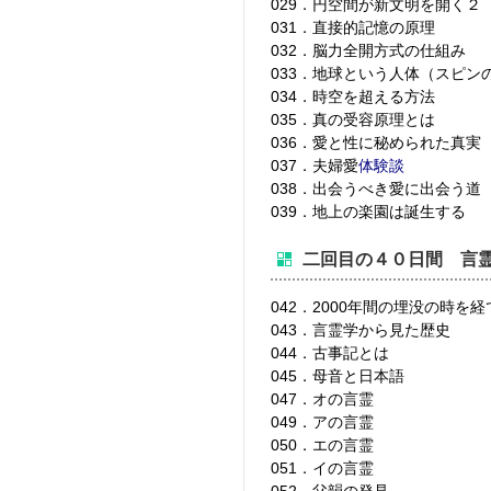
029．円空間が新文明を開く２
031．直接的記憶の原理
032．脳力全開方式の仕組み
033．地球という人体（スピン
034．時空を超える方法
035．真の受容原理とは
036．愛と性に秘められた真実
037．夫婦愛
体験談
038．出会うべき愛に出会う道
039．地上の楽園は誕生する
二回目の４０日間 言
042．2000年間の埋没の時を
043．言霊学から見た歴史
044．古事記とは
045．母音と日本語
047．オの言霊
049．アの言霊
050．エの言霊
051．イの言霊
052．父韻の発見