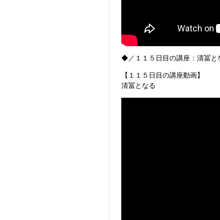
◆／１１５日目の講座：清冨と
【１１５日目の講座動画】
清冨となる