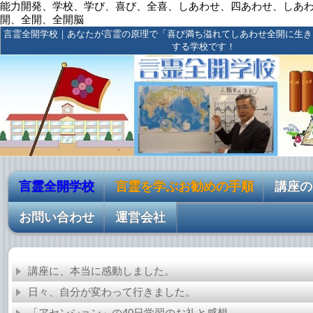
能力開発、学校、学び、喜び、全喜、しあわせ、四あわせ、しあ
開、全開、全開脳
言霊全開学校｜あなたが言霊の原理で「喜び満ち溢れてしあわせ全開に生き
する学校です！
言霊全開学校
言霊を学ぶお勧めの手順
講座の
お問い合わせ
運営会社
講座に、本当に感動しました。
日々、自分が変わって行きました。
「アセンション」の40日学習のお礼と感想