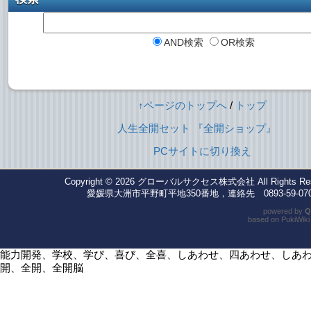
AND検索
OR検索
↑ページのトップへ
/
トップ
人生全開セット
『全開ショップ』
PCサイトに切り換え
Copyright © 2026
グローバルサクセス株式会社
All Rights Re
愛媛県大洲市平野町平地350番地，連絡先 0893-59-070
powered by
Q
based on
PukiWiki
能力開発、学校、学び、喜び、全喜、しあわせ、四あわせ、しあ
開、全開、全開脳