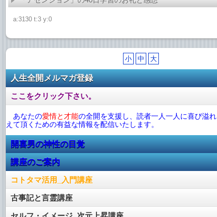
a:3130 t:3 y:0
小
中
大
人生全開メルマガ登録
ここをクリック下さい。
あなたの
愛情と才能
の全開を支援し、読者一人一人に喜び溢れ
えて頂くための有益な情報を配信いたします。
開喜男の神性の目覚
講座のご案内
コトタマ活用_入門講座
古事記と言霊講座
セルフ・イメージ_次元上昇講座